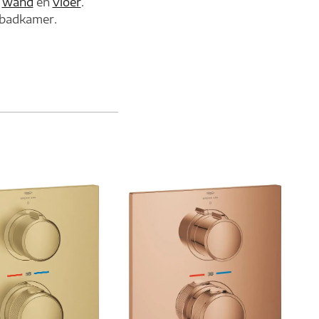
r
wand
en
vloer
.
 badkamer.