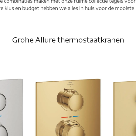
ie combinaties maken met onze ruime collectie tegels voo
re klus en budget hebben we alles in huis voor de mooiste
Grohe Allure thermostaatkranen