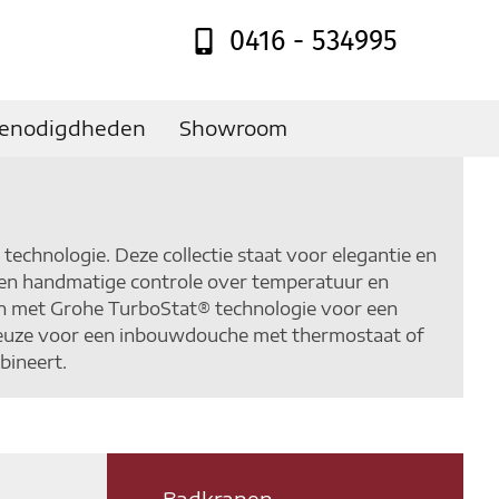
0416 - 534995
enodigdheden
Showroom
echnologie. Deze collectie staat voor elegantie en
den handmatige controle over temperatuur en
en met Grohe TurboStat® technologie voor een
é keuze voor een inbouwdouche met thermostaat of
bineert.
Badkranen