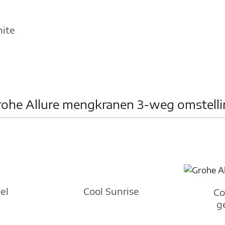
hite
ohe Allure mengkranen 3-weg omstell
el
Cool Sunrise
Co
g