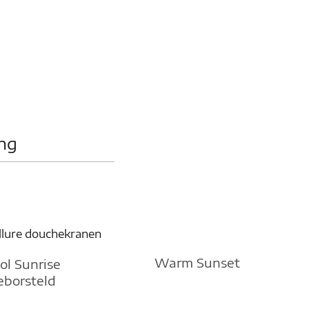
ing
Warm Sunset
ol Sunrise
eborsteld