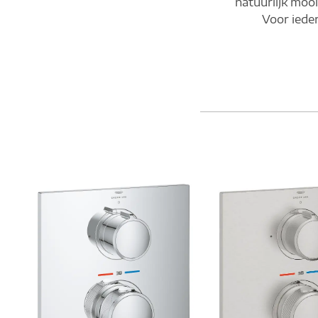
natuurlijk moo
Voor iede