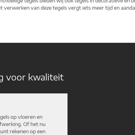
thoekige tegels bieden wij ook tegels in decoratieve en b
et verwerken van deze tegels vergt iets meer tijd en aand
 voor kwaliteit
gels op vloeren en
fwerking. Of het nu
kunt rekenen op een