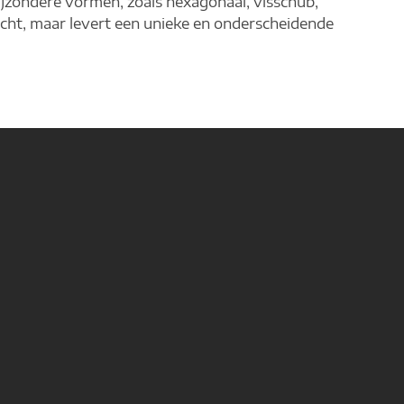
ijzondere vormen, zoals hexagonaal, visschub,
acht, maar levert een unieke en onderscheidende