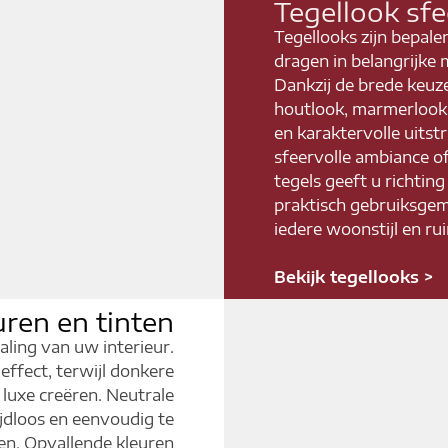
Tegellook sf
Tegellooks zijn bepale
dragen in belangrijke m
Dankzij de brede keuze
houtlook, marmerlook 
en karaktervolle uitst
sfeervolle ambiance o
tegels geeft u richtin
praktisch gebruiksgem
iedere woonstijl en ru
Bekijk tegellooks >
uren en tinten
aling van uw interieur.
 effect, terwijl donkere
 luxe creëren. Neutrale
tijdloos en eenvoudig te
en. Opvallende kleuren