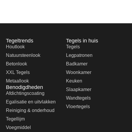
Tegeltrends
Tegels in huis
Houtlook
Tegels
Natuursteenlook
Legpatronen
Betonlook
Badkamer
XXL Tegels
Woonkamer
Metaallook
Keuken
Benodigdheden
Slaapkamer
Afdichtingscoating
Wandtegels
Egalisatie en uitvlakken
Vloertegels
Reiniging & onderhoud
Tegellijm
Voegmiddel