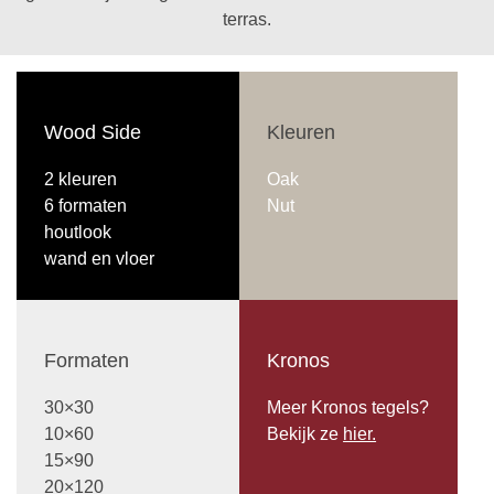
terras.
Wood Side
Kleuren
2 kleuren
Oak
6 formaten
Nut
houtlook
wand en vloer
Formaten
Kronos
30×30
Meer Kronos tegels?
10×60
Bekijk ze
hier.
15×90
20×120