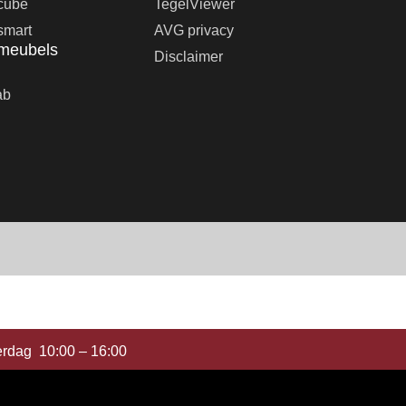
cube
TegelViewer
smart
AVG privacy
meubels
Disclaimer
ab
erdag 10:00 – 16:00