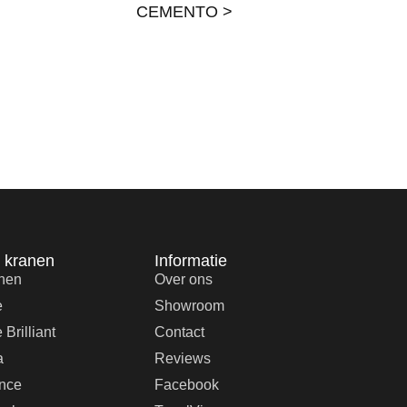
CEMENTO >
n kranen
Informatie
anen
Over ons
e
Showroom
 Brilliant
Contact
a
Reviews
nce
Facebook