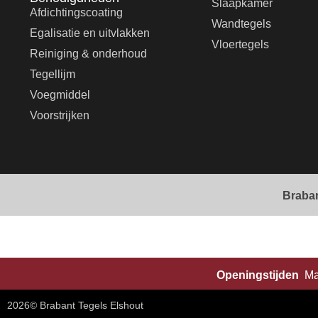
Slaapkamer
Afdichtingscoating
Wandtegels
Egalisatie en uitvlakken
Vloertegels
Reiniging & onderhoud
Tegellijm
Voegmiddel
Voorstrijken
Braba
Openingstijden
Ma
2026
© Brabant Tegels Elshout