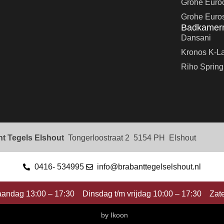
Grohe Euro
Grohe Euro
Badkamer
Dansani
Kronos K-L
Riho Spring
nt Tegels Elshout
Tongerloostraat 2 5154 PH Elshout
0416- 534995
info@brabanttegelselshout.nl
andag 13:00 – 17:30 Dinsdag t/m vrijdag 10:00 – 17:30 Zat
by Ikoon