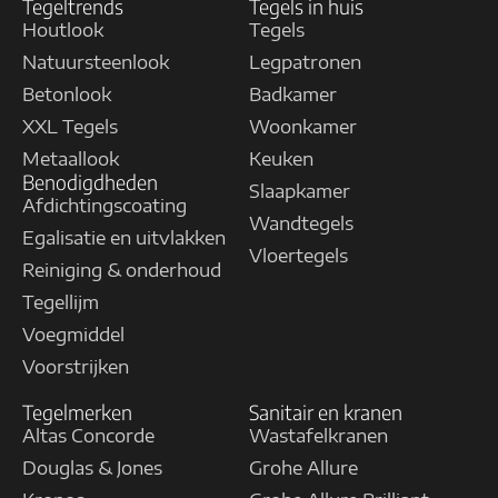
Tegeltrends
Tegels in huis
Houtlook
Tegels
Natuursteenlook
Legpatronen
Betonlook
Badkamer
XXL Tegels
Woonkamer
Metaallook
Keuken
Benodigdheden
Slaapkamer
Afdichtingscoating
Wandtegels
Egalisatie en uitvlakken
Vloertegels
Reiniging & onderhoud
Tegellijm
Voegmiddel
Voorstrijken
Tegelmerken
Sanitair en kranen
Altas Concorde
Wastafelkranen
Douglas & Jones
Grohe Allure