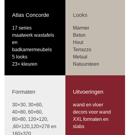
Atlas Concorde
Looks
17 series
Marmer
maatwerk wastafels
Beton
en
Hout
badkamermeubels
Terrazzo
5 looks
Metaal
23+ kleuren
Natuursteen
Formaten
Uitvoeringen
30×30, 30×60,
wand en vloer
40×80, 60×60,
decors voor wand
80×80, 120×120,
XXL formaten en
,60×120,120×278 en
slabs
160×320