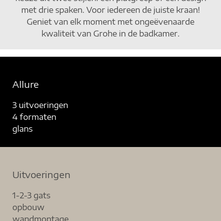
met drie spaken. Voor iedereen de juiste kraan!
Geniet van elk moment met ongeëvenaarde
kwaliteit van Grohe in de badkamer.
Allure
3 uitvoeringen
4 formaten
glans
Uitvoeringen
1-2-3 gats
opbouw
wandmontage