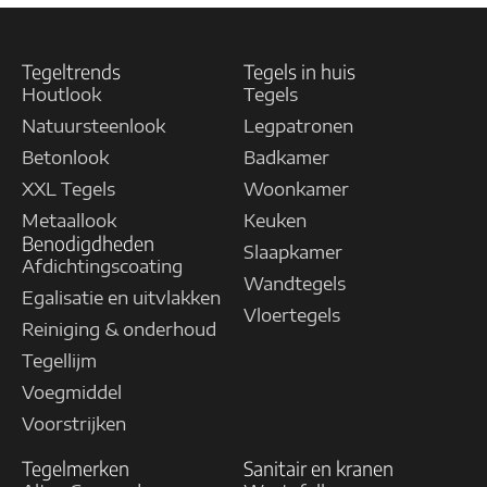
Tegeltrends
Tegels in huis
Houtlook
Tegels
Natuursteenlook
Legpatronen
Betonlook
Badkamer
XXL Tegels
Woonkamer
Metaallook
Keuken
Benodigdheden
Slaapkamer
Afdichtingscoating
Wandtegels
Egalisatie en uitvlakken
Vloertegels
Reiniging & onderhoud
Tegellijm
Voegmiddel
Voorstrijken
Tegelmerken
Sanitair en kranen