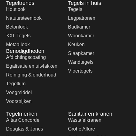
Tegeltrends
Tegels in huis
Houtlook
Tegels
Natuursteenlook
Legpatronen
Betonlook
Badkamer
XXL Tegels
Woonkamer
Metaallook
Keuken
Benodigdheden
Slaapkamer
Afdichtingscoating
Wandtegels
Egalisatie en uitvlakken
Vloertegels
Reiniging & onderhoud
Tegellijm
Voegmiddel
Voorstrijken
Tegelmerken
Sanitair en kranen
Altas Concorde
Wastafelkranen
Douglas & Jones
Grohe Allure