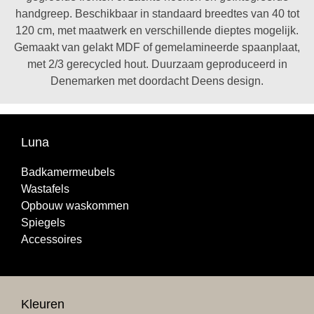
handgreep. Beschikbaar in standaard breedtes van 40 tot
120 cm, met maatwerk en verschillende dieptes mogelijk.
Gemaakt van gelakt MDF of gemelamineerde spaanplaat,
met 2/3 gerecycled hout. Duurzaam geproduceerd in
Denemarken met doordacht Deens design.
Luna
Badkamermeubels
Wastafels
Opbouw waskommen
Spiegels
Accessoires
Kleuren