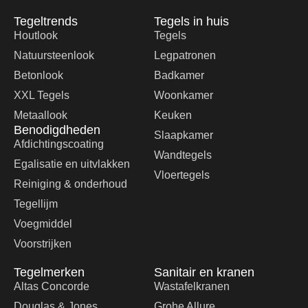
Tegeltrends
Tegels in huis
Houtlook
Tegels
Natuursteenlook
Legpatronen
Betonlook
Badkamer
XXL Tegels
Woonkamer
Metaallook
Keuken
Benodigdheden
Slaapkamer
Afdichtingscoating
Wandtegels
Egalisatie en uitvlakken
Vloertegels
Reiniging & onderhoud
Tegellijm
Voegmiddel
Voorstrijken
Tegelmerken
Sanitair en kranen
Altas Concorde
Wastafelkranen
Douglas & Jones
Grohe Allure