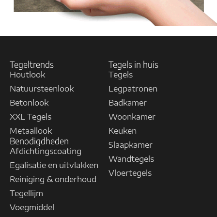
Tegeltrends
Tegels in huis
Houtlook
Tegels
Natuursteenlook
Legpatronen
Betonlook
Badkamer
XXL Tegels
Woonkamer
Metaallook
Keuken
Benodigdheden
Slaapkamer
Afdichtingscoating
Wandtegels
Egalisatie en uitvlakken
Vloertegels
Reiniging & onderhoud
Tegellijm
Voegmiddel