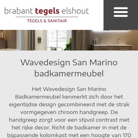
Badkamer & Sanitair
Wavedesign San Marino
badkamermeubel
Het
Wavedesign San Marino
Badkamermeubel
kenmerkt zich door het
eigentijdse design gecombineerd met de strak
vormgegeven chroom handgreep. De
handgreep zorgt voor een stijvol contrast met
het rijke decor. Richt de badkamer in met de
bijpassende kolomkast met een hoogte van 170