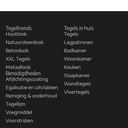
Tegeltrends
Tegels in huis
Houtlook
Tegels
Natuursteenlook
Legpatronen
Betonlook
Badkamer
XXL Tegels
Woonkamer
Metaallook
Keuken
Benodigdheden
Slaapkamer
Afdichtingscoating
Wandtegels
Egalisatie en uitvlakken
Vloertegels
Reiniging & onderhoud
Tegellijm
Voegmiddel
Voorstrijken