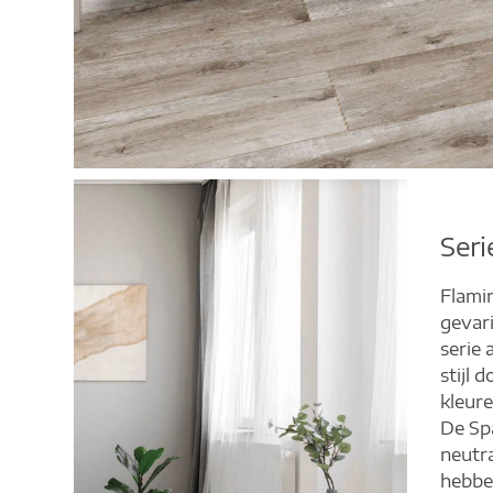
Seri
Flamin
gevari
serie
stijl d
kleure
De Spa
neutra
hebben