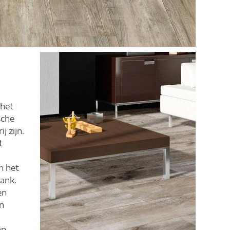
 het
sche
j zijn.
t
n het
ank.
en
n
an