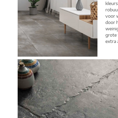
kleur
robuus
voor 
door h
weini
grote
extra 