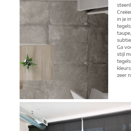
steen
Creëer
in je 
tegels
taupe,
subtie
Ga voo
stijl 
tegels
kleur
zeer n