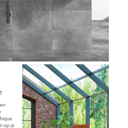
e
een
e
chique
n op je