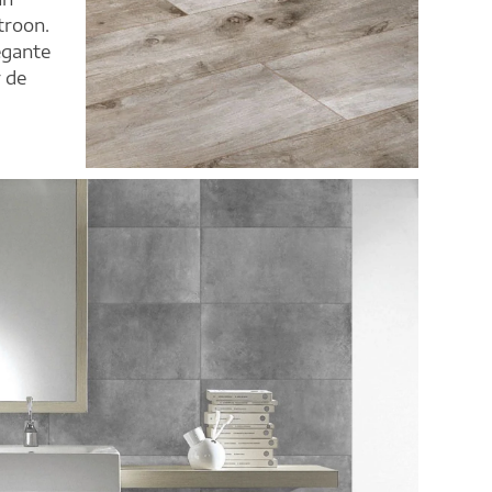
troon.
egante
 de