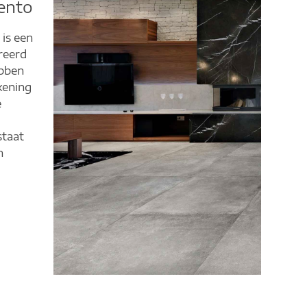
ento
is een
reerd
ebben
kening
e
taat
n