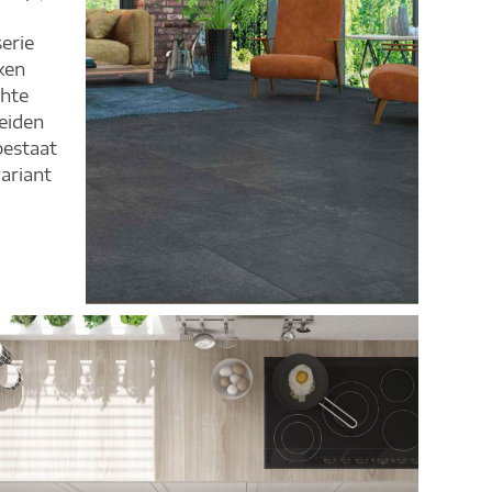
serie
ken
chte
eiden
bestaat
variant