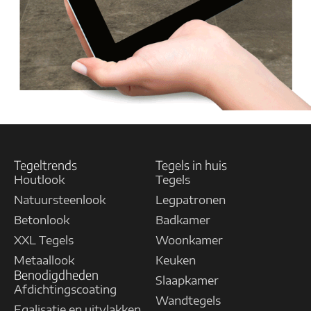
Tegeltrends
Tegels in huis
Houtlook
Tegels
Natuursteenlook
Legpatronen
Betonlook
Badkamer
XXL Tegels
Woonkamer
Metaallook
Keuken
Benodigdheden
Slaapkamer
Afdichtingscoating
Wandtegels
Egalisatie en uitvlakken